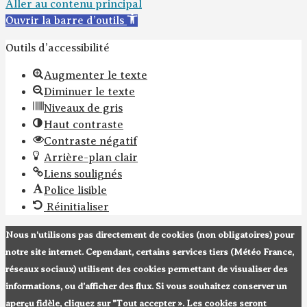
Aller au contenu principal
Ouvrir la barre d’outils
Outils d’accessibilité
Augmenter le texte
Diminuer le texte
Niveaux de gris
Haut contraste
Contraste négatif
Arrière-plan clair
Liens soulignés
Police lisible
Réinitialiser
Nous n'utilisons pas directement de cookies (non obligatoires) pour
notre site internet. Cependant, certains services tiers (Météo France,
réseaux sociaux) utilisent des cookies permettant de visualiser des
informations, ou d’afficher des flux. Si vous souhaitez conserver un
aperçu fidèle, cliquez sur "Tout accepter ». Les cookies seront